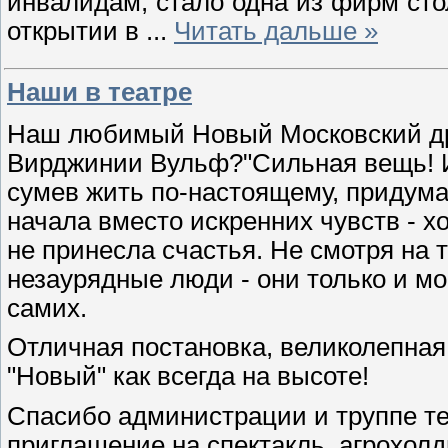
инвалидам, стало одна из фирм сто
открытии в
...
Читать дальше »
Наши в театре
Наш любимый Новый Московский дра
Вирджинии Вульф?"Сильная вещь! Ис
сумев жить по-настоящему, придумал
начала вместо искренних чувств - х
не принесла счастья. Не смотря на т
незаурядные люди - они только и мог
самих.
Отличная постановка, великолепная
"Новый" как всегда на высоте!
Спасибо администрации и труппе т
приглашение на спектакль, агрохолди