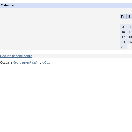
Calendar
Пн
Вт
3
4
10
11
17
18
24
25
31
Полная версия сайта
Создать
бесплатный сайт
с
uCoz