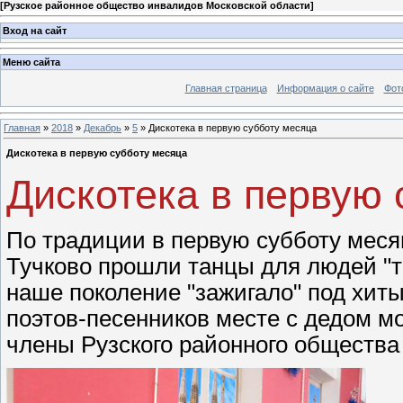
[
Рузское районное общество инвалидов Московской области
]
Вход на сайт
Меню сайта
Главная страница
Информация о сайте
Фот
Главная
»
2018
»
Декабрь
»
5
» Дискотека в первую субботу месяца
Дискотека в первую субботу месяца
Дискотека в первую
По традиции в первую субботу месяц
Тучково прошли танцы для людей "тр
наше поколение "зажигало" под хиты
поэтов-песенников месте с дедом м
члены Рузского районного общества